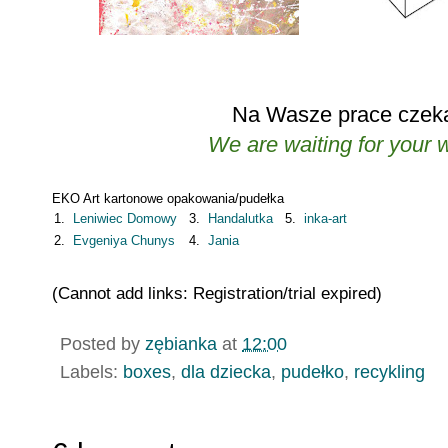
Na Wasze prace czeka
We are waiting for your w
EKO Art kartonowe opakowania/pudełka
1.
Leniwiec Domowy
3.
Handalutka
5.
inka-art
2.
Evgeniya Chunys
4.
Jania
(Cannot add links: Registration/trial expired)
Posted by
zębianka
at
12:00
Labels:
boxes
,
dla dziecka
,
pudełko
,
recykling