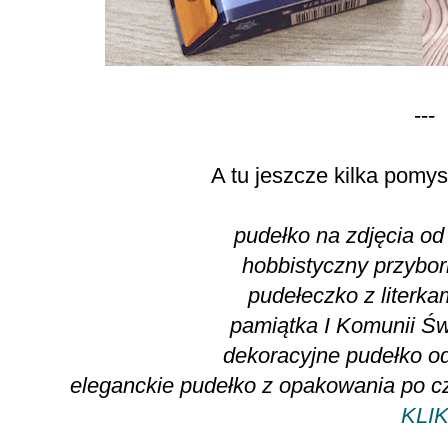
---
A tu jeszcze kilka pomy
pudełko na zdjęcia od
hobbistyczny przyborn
pudełeczko z literkam
pamiątka I Komunii Świ
dekoracyjne pudełko od
eleganckie pudełko z opakowania po cz
KLI