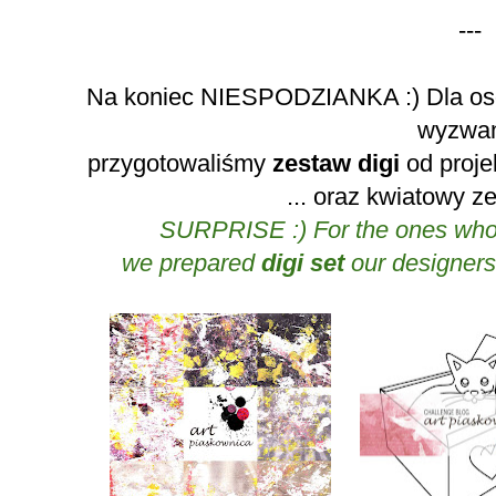
---
Na koniec NIESPODZIANKA :) Dla osó
wyzwa
przygotowaliśmy
zestaw digi
od proje
... oraz kwiatowy z
SURPRISE :) For the ones who 
we prepared
digi set
our designers