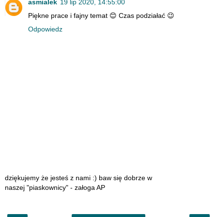
asmialek
19 lip 2020, 14:55:00
Piękne prace i fajny temat 😊 Czas podziałać 😉
Odpowiedz
dziękujemy że jesteś z nami :) baw się dobrze w
naszej "piaskownicy" - załoga AP