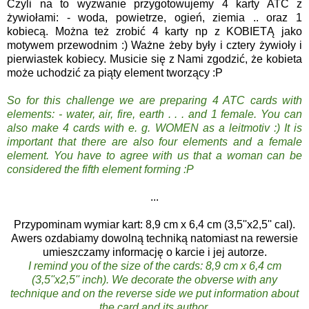
Czyli na to wyzwanie przygotowujemy 4 karty ATC z
żywiołami: - woda, powietrze, ogień, ziemia .. oraz 1
kobiecą. Można też zrobić 4 karty np z KOBIETĄ jako
motywem przewodnim :) Ważne żeby były i cztery żywioły i
pierwiastek kobiecy. Musicie się z Nami zgodzić, że kobieta
może uchodzić za piąty element tworzący :P
So for this challenge we are preparing 4 ATC cards with
elements: - water, air, fire, earth . . . and 1 female. You can
also make 4 cards with e. g. WOMEN as a leitmotiv :) It is
important that there are also four elements and a female
element. You have to agree with us that a woman can be
considered the fifth element forming :P
...
Przypominam wymiar kart: 8,9 cm x 6,4 cm (3,5''x2,5'' cal).
Awers ozdabiamy dowolną techniką natomiast na rewersie
umieszczamy informację o karcie i jej autorze.
I remind you of the size of the cards: 8,9 cm x 6,4 cm
(3,5''x2,5'' inch). We decorate the obverse with any
technique and on the reverse side we put information about
the card and its author.