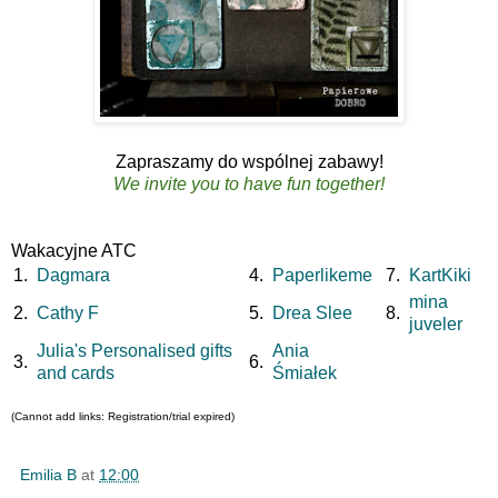
Zapraszamy do wspólnej zabawy!
We invite you to have fun together!
Wakacyjne ATC
1.
Dagmara
4.
Paperlikeme
7.
KartKiki
mina
2.
Cathy F
5.
Drea Slee
8.
juveler
Julia's Personalised gifts
Ania
3.
6.
and cards
Śmiałek
(Cannot add links: Registration/trial expired)
Emilia B
at
12:00