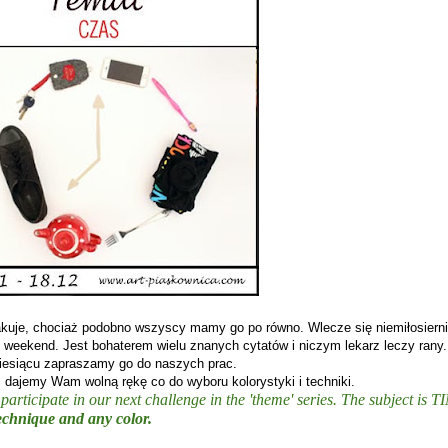
akuje, chociaż podobno wszyscy mamy go po równo. Wlecze się niemiłosierni
 weekend. Jest bohaterem wielu znanych cytatów i niczym lekarz leczy rany
esiącu zapraszamy go do naszych prac.
ajemy Wam wolną rękę co do wyboru kolorystyki i techniki.
articipate in our next challenge in the 'theme' series. The subject is T
echnique and any color.