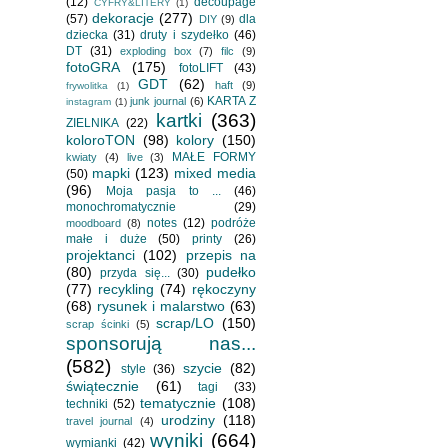
(12)
decoupage
CYFRY&LITERY
(1)
dekoracje
(277)
(57)
dla
DIY
(9)
dziecka
(31)
druty i szydełko
(46)
DT
(31)
exploding box
(7)
filc
(9)
fotoGRA
(175)
fotoLIFT
(43)
GDT
(62)
haft
(9)
frywolitka
(1)
KARTA Z
junk journal
(6)
instagram
(1)
kartki
(363)
ZIELNIKA
(22)
koloroTON
(98)
kolory
(150)
MAŁE FORMY
kwiaty
(4)
live
(3)
mapki
(123)
mixed media
(50)
(96)
Moja pasja to ...
(46)
monochromatycznie
(29)
notes
(12)
podróże
moodboard
(8)
małe i duże
(50)
printy
(26)
projektanci
(102)
przepis na
(80)
pudełko
przyda się...
(30)
(77)
recykling
(74)
rękoczyny
(68)
rysunek i malarstwo
(63)
scrap/LO
(150)
scrap ścinki
(5)
sponsorują nas...
(582)
szycie
(82)
style
(36)
świątecznie
(61)
tagi
(33)
tematycznie
(108)
techniki
(52)
urodziny
(118)
travel journal
(4)
wyniki
(664)
wymianki
(42)