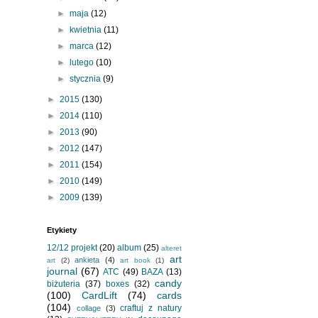
►
maja
(12)
►
kwietnia
(11)
►
marca
(12)
►
lutego
(10)
►
stycznia
(9)
►
2015
(130)
►
2014
(110)
►
2013
(90)
►
2012
(147)
►
2011
(154)
►
2010
(149)
►
2009
(139)
Etykiety
12/12 projekt
(20)
album
(25)
alteret
art
ankieta
(4)
art
(2)
art book
(1)
journal
(67)
ATC
(49)
BAZA
(13)
candy
biżuteria
(37)
boxes
(32)
(100)
CardLift
(74)
cards
(104)
craftuj z natury
collage
(3)