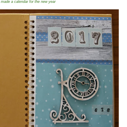
made a
calendar
for the new year