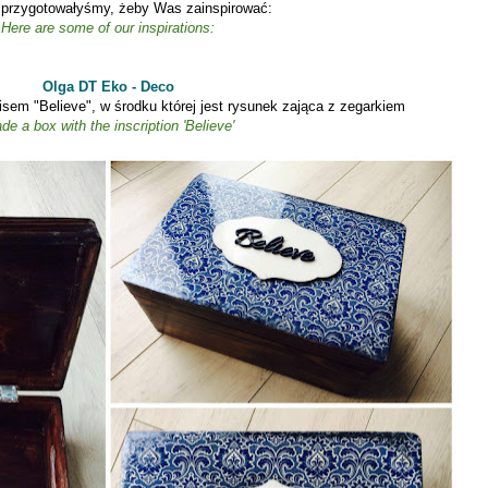
 przygotowałyśmy, żeby Was zainspirować:
Here are some of our inspirations:
Olga DT Eko - Deco
em "Believe", w środku której jest rysunek zająca z zegarkiem
de a box with
the inscription 'Believe'