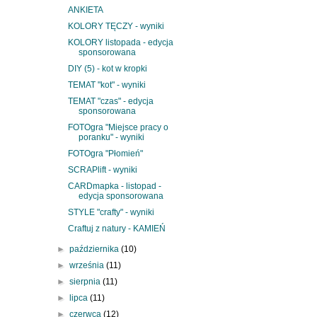
ANKIETA
KOLORY TĘCZY - wyniki
KOLORY listopada - edycja
sponsorowana
DIY (5) - kot w kropki
TEMAT "kot" - wyniki
TEMAT "czas" - edycja
sponsorowana
FOTOgra "Miejsce pracy o
poranku" - wyniki
FOTOgra "Płomień"
SCRAPlift - wyniki
CARDmapka - listopad -
edycja sponsorowana
STYLE "crafty" - wyniki
Craftuj z natury - KAMIEŃ
►
października
(10)
►
września
(11)
►
sierpnia
(11)
►
lipca
(11)
►
czerwca
(12)