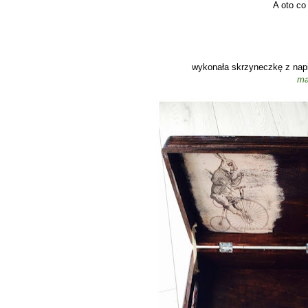
A oto co
wykonała skrzyneczkę z napis
ma