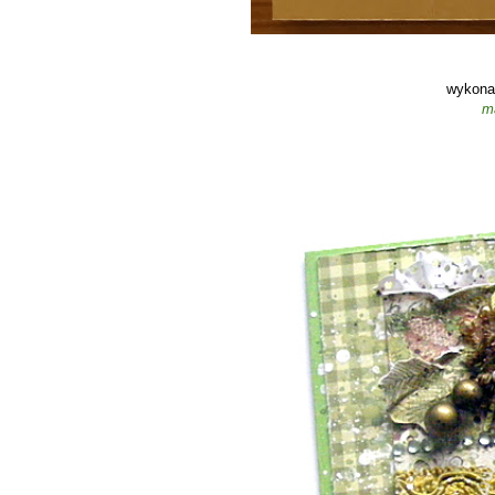
wykona
m