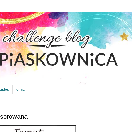
ciples
e-mail
nsorowana